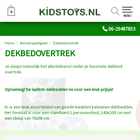
0
0
MENU
06-29487853
Home
Binnenspeelgoed
Dekbedovertrek
DEKBEDOVERTREK
Je slaapt natuurlijk het allerlekkerst onder je favoriete dekbed
overtrek.
Opruiming! De laatste dekbedden nu voor een leuk prijsje!
Er is een leuk assortiment van goede kwaliteit katoenen dekbedden.
Het formaat is voor een standaard 1 persoonsbed, 140x200 cm met
een sloop van 70x90 cm.