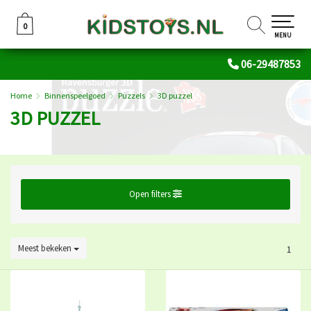
0
0
MENU
06-29487853
Home
Binnenspeelgoed
Puzzels
3D puzzel
3D PUZZEL
Open filters
Meest bekeken
1