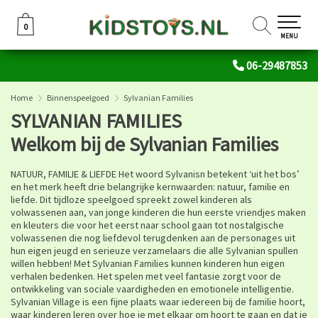
0
0
MENU
06-29487853
Home
Binnenspeelgoed
Sylvanian Families
SYLVANIAN FAMILIES
Welkom bij de Sylvanian Families
NATUUR, FAMILIE & LIEFDE Het woord Sylvanisn betekent ‘uit het bos’
en het merk heeft drie belangrijke kernwaarden: natuur, familie en
liefde. Dit tijdloze speelgoed spreekt zowel kinderen als
volwassenen aan, van jonge kinderen die hun eerste vriendjes maken
en kleuters die voor het eerst naar school gaan tot nostalgische
volwassenen die nog liefdevol terugdenken aan de personages uit
hun eigen jeugd en serieuze verzamelaars die alle Sylvanian spullen
willen hebben! Met Sylvanian Families kunnen kinderen hun eigen
verhalen bedenken. Het spelen met veel fantasie zorgt voor de
ontwikkeling van sociale vaardigheden en emotionele intelligentie.
Sylvanian Village is een fijne plaats waar iedereen bij de familie hoort,
waar kinderen leren over hoe je met elkaar om hoort te gaan en dat je