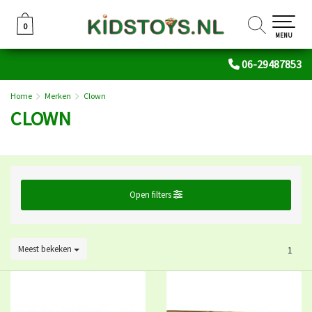
0
0
MENU
06-29487853
Home
Merken
Clown
CLOWN
Open filters
Meest bekeken
1