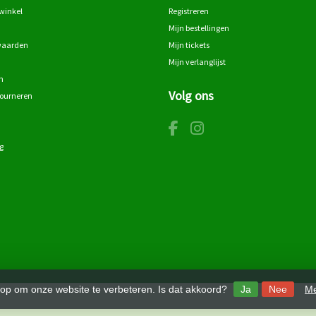
winkel
Registreren
Mijn bestellingen
waarden
Mijn tickets
Mijn verlanglijst
n
Volg ons
tourneren
g
 op om onze website te verbeteren. Is dat akkoord?
Ja
Nee
Me