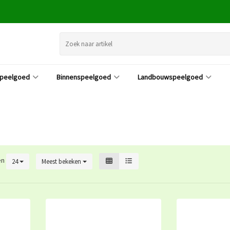
speelgoed
Binnenspeelgoed
Landbouwspeelgoed
en
24
Meest bekeken