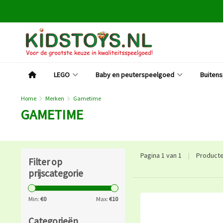
LEGO
Baby en peuterspeelgoed
Buiten
Home
Merken
Gametime
GAMETIME
Pagina 1 van 1
|
Product
Filter op
prijscategorie
Min:
€
0
Max:
€
10
Categorieën