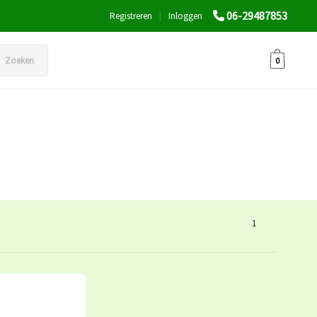
06-29487853
Registreren
|
Inloggen
Zoeken
0
1