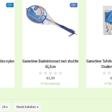
les nylon
Gametime Badmintonset met shuttle
Gametime Tafelte
61,5cm
3 balle
€3,99
€
Op voorraad
Op 
24
Meest bekeken