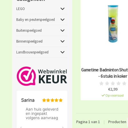
LEGO
Baby en peuterspeelgoed
Buitenspeelgoed
Binnenspeelgoed
Landbouwspeelgoed
Gametime Badminton Shutt
- 6 stuks in koker
€2,99
Op voorraad
Pagina 1 van 1
|
Producten