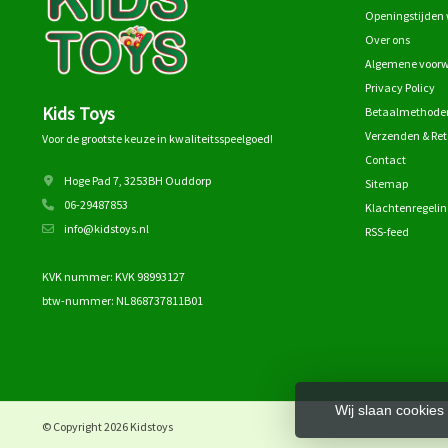
Openingstijden 
Over ons
Algemene voor
Privacy Policy
Kids Toys
Betaalmethode
Verzenden & Re
Voor de grootste keuze in kwaliteitsspeelgoed!
Contact
Hoge Pad 7, 3253BH Ouddorp
Sitemap
06-29487853
Klachtenregelin
info@kidstoys.nl
RSS-feed
KVK nummer: KVK 98993127
btw-nummer: NL868737811B01
Wij slaan cookies
© Copyright 2026 Kidstoys