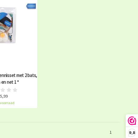
nnisset met 2 bats,
n en net 1 *
5,99
voorraad
1
9,8