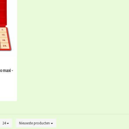
o maxi -
24
Nieuwste producten