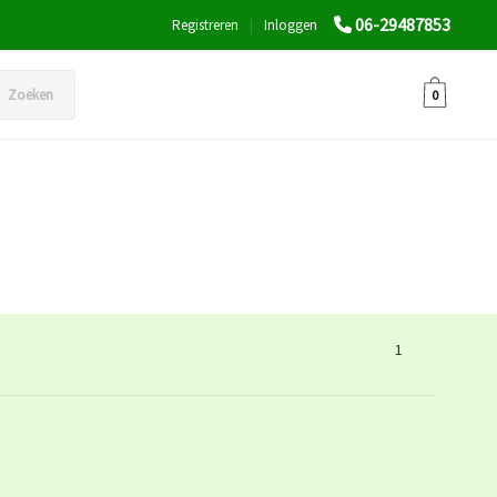
06-29487853
Registreren
|
Inloggen
Zoeken
0
1