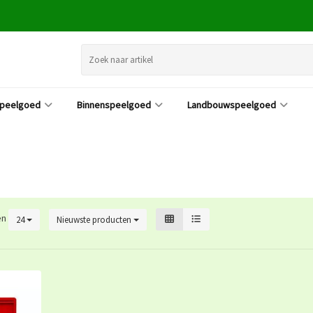
speelgoed
Binnenspeelgoed
Landbouwspeelgoed
en
24
Nieuwste producten