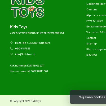
Openingstijden 
Over ons
Algemene voor
Privacy Policy
Kids Toys
Betaalmethode
Verzenden & Re
Voor de grootste keuze in kwaliteitsspeelgoed!
Contact
Hoge Pad 7, 3253BH Ouddorp
Sitemap
06-29487853
Klachtenregelin
info@kidstoys.nl
RSS-feed
KVK nummer: KVK 98993127
btw-nummer: NL868737811B01
Wij slaan cookies
© Copyright 2026 Kidstoys