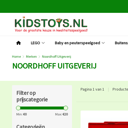
LEGO
Baby en peuterspeelgoed
Buiten
Home
Merken
Noordhoff Uitgeverij
NOORDHOFF UITGEVERIJ
Pagina 1 van 1
|
Product
Filter op
prijscategorie
Min:
€
0
Max:
€
20
Categorieën