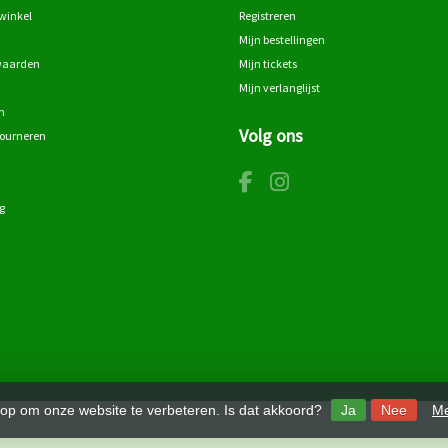
winkel
Registreren
Mijn bestellingen
waarden
Mijn tickets
Mijn verlanglijst
n
Volg ons
tourneren
g
 op om onze website te verbeteren. Is dat akkoord?
Ja
Nee
Me