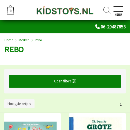
0
0
MENU
06-29487853
Home
Merken
Rebo
REBO
Open filters
Hoogste prijs
1