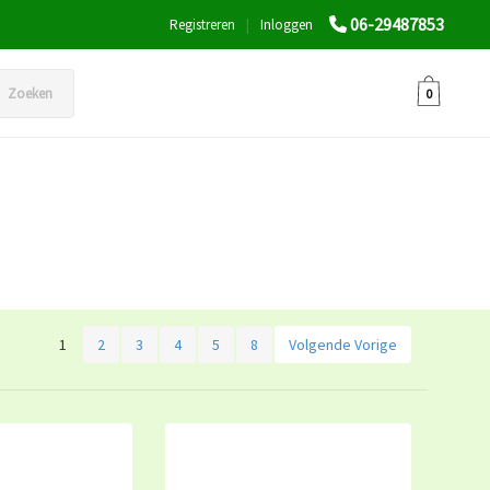
06-29487853
Registreren
|
Inloggen
Zoeken
0
1
2
3
4
5
8
Volgende Vorige