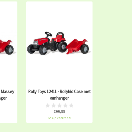
d Massey
Rolly Toys 12411 - Rollykid Case met
nger
aanhanger
€99,99
Op voorraad