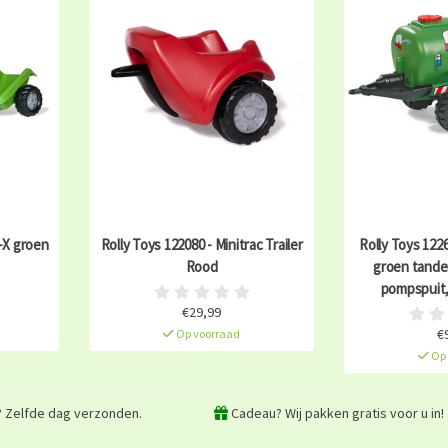
d-X groen
Rolly Toys 122080 - Minitrac Trailer
Rolly Toys 122
Rood
groen tande
pompspuit, 
€29,99
€
Op voorraad
Op 
? Zelfde dag verzonden.
Cadeau? Wij pakken gratis voor u in!