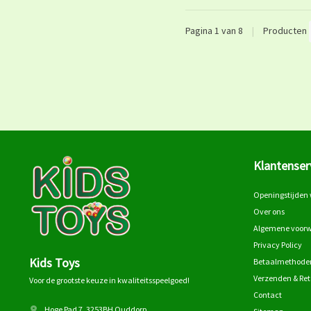
Pagina 1 van 8
|
Producten
Klantenser
Openingstijden 
Over ons
Algemene voor
Privacy Policy
Kids Toys
Betaalmethode
Verzenden & Re
Voor de grootste keuze in kwaliteitsspeelgoed!
Contact
Hoge Pad 7, 3253BH Ouddorp