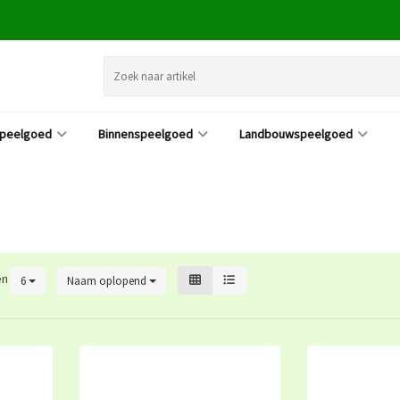
speelgoed
Binnenspeelgoed
Landbouwspeelgoed
en
6
Naam oplopend