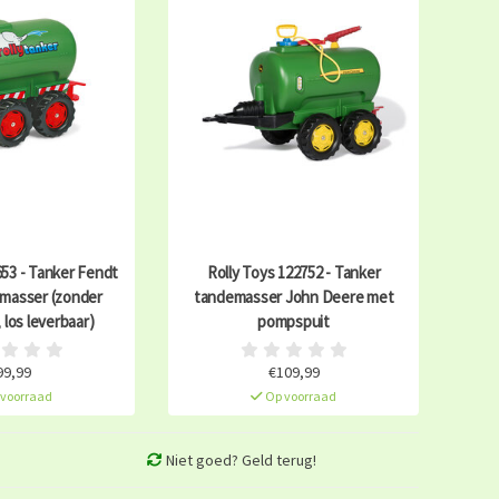
653 - Tanker Fendt
Rolly Toys 122752 - Tanker
masser (zonder
tandemasser John Deere met
los leverbaar)
pompspuit
99,99
€109,99
voorraad
Op voorraad
Niet goed? Geld terug!