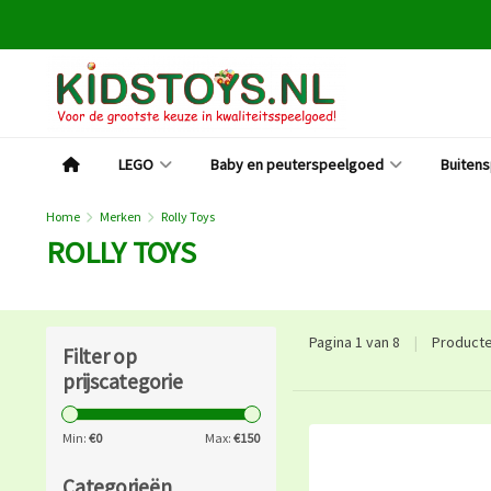
LEGO
Baby en peuterspeelgoed
Buiten
Home
Merken
Rolly Toys
ROLLY TOYS
Pagina 1 van 8
|
Product
Filter op
prijscategorie
Min:
€
0
Max:
€
150
Categorieën