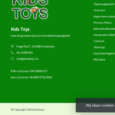
Openingstijden 
Over ons
Algemene voor
Privacy Policy
Kids Toys
Betaalmethode
Verzenden & Re
Voor de grootste keuze in kwaliteitsspeelgoed!
Contact
Hoge Pad 7, 3253BH Ouddorp
Sitemap
06-29487853
Klachtenregelin
info@kidstoys.nl
RSS-feed
KVK nummer: KVK 98993127
btw-nummer: NL868737811B01
Wij slaan cookies
© Copyright 2026 Kidstoys