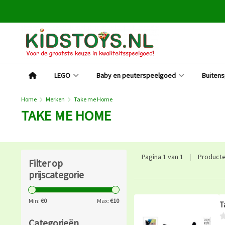
LEGO
Baby en peuterspeelgoed
Buiten
Home
Merken
Take me Home
TAKE ME HOME
Pagina 1 van 1
|
Product
Filter op
prijscategorie
Min:
€
0
Max:
€
10
T
Categorieën