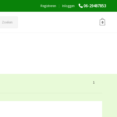
06-29487853
Registreren
|
Inloggen
Zoeken
0
1