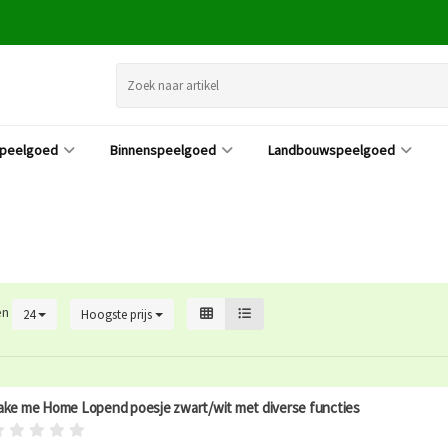
speelgoed
Binnenspeelgoed
Landbouwspeelgoed
en
24
Hoogste prijs
ake me Home Lopend poesje zwart/wit met diverse functies