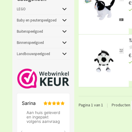
€
LEGO
Baby en peuterspeelgoed
Buitenspeelgoed
T
Binnenspeelgoed
Landbouwspeelgoed
€
Pagina 1 van 1
|
Producten