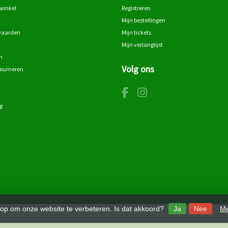
winkel
Registreren
Mijn bestellingen
waarden
Mijn tickets
Mijn verlanglijst
n
Volg ons
tourneren
g
 op om onze website te verbeteren. Is dat akkoord?
Ja
Nee
Me