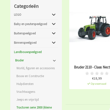
Categorieën
LEGO
Baby en peuterspeelgoed
Buitenspeelgoed
Binnenspeelgoed
Landbouwspeelgoed
Bruder
Bruder 2110 - Claas Nect
World, figuren en accessoires
Bouw en Constructie
€18,99
Hulpdiensten
Op voorraad
Vrachtwagens
Jeeps en vrije tijd
Tractoren serie 2000 (kleine