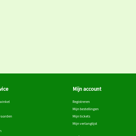
vice
Mijn account
winkel
Registreren
Mijn bestellingen
waarden
Mijn tickets
Mijn verlanglijst
n