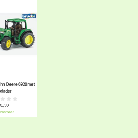
ohn Deere 6920 met
rlader
31,99
voorraad