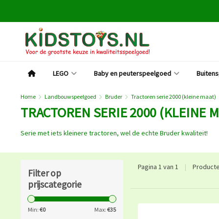
LEGO
Baby en peuterspeelgoed
Buiten
Home
Landbouwspeelgoed
Bruder
Tractoren serie 2000 (kleine maat)
TRACTOREN SERIE 2000 (KLEINE M
Serie met iets kleinere tractoren, wel de echte Bruder kwaliteit!
Pagina 1 van 1
|
Product
Filter op
prijscategorie
Min:
€
0
Max:
€
35