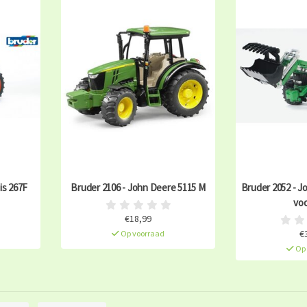
is 267F
Bruder 2106 - John Deere 5115 M
Bruder 2052 - J
voo
€18,99
€
Op voorraad
Op 