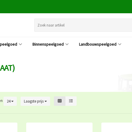
speelgoed
Binnenspeelgoed
Landbouwspeelgoed
AAT)
en
24
Laagste prijs