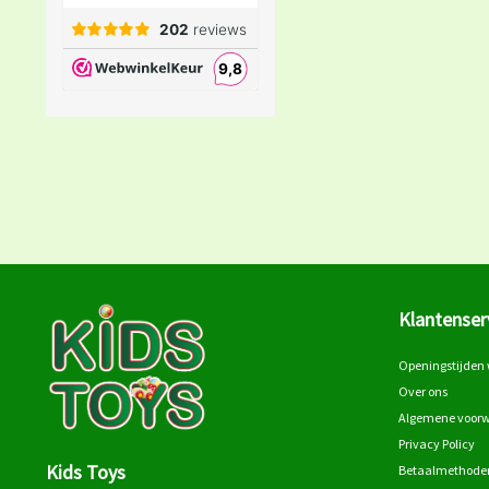
Klantenser
Openingstijden 
Over ons
Algemene voor
Privacy Policy
Kids Toys
Betaalmethode