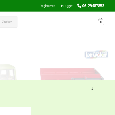
06-29487853
Registreren
|
Inloggen
Zoeken
0
1