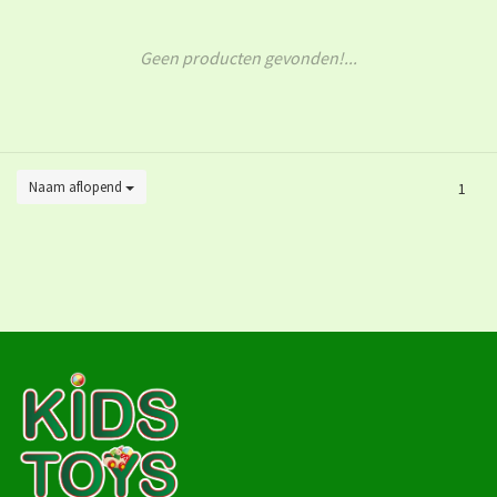
Geen producten gevonden!...
Naam aflopend
1