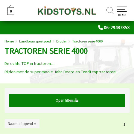
0
0
MENU
06-29487853
Home
Landbouwspeelgoed
Bruder
Tractoren serie 4000
TRACTOREN SERIE 4000
De echte TOP in tractoren....
Rijden met de super mooie John Deere en Fendt toptractoren!
Open filters
Naam aflopend
1