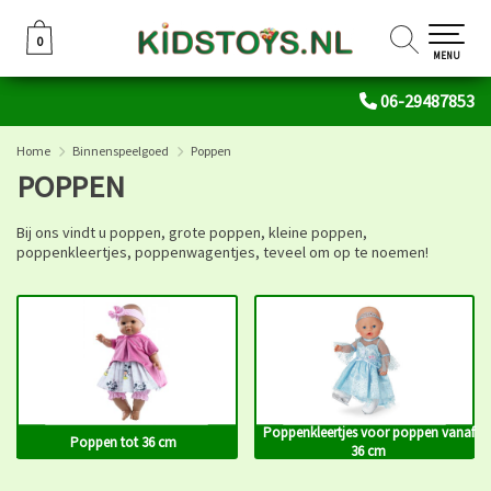
0
0
MENU
06-29487853
Home
Binnenspeelgoed
Poppen
POPPEN
Bij ons vindt u poppen, grote poppen, kleine poppen,
poppenkleertjes, poppenwagentjes, teveel om op te noemen!
Poppenkleertjes voor poppen vanaf
Poppen tot 36 cm
36 cm