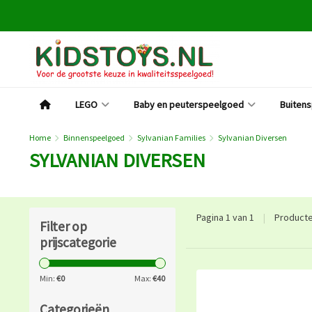
LEGO
Baby en peuterspeelgoed
Buiten
Home
Binnenspeelgoed
Sylvanian Families
Sylvanian Diversen
SYLVANIAN DIVERSEN
Pagina 1 van 1
|
Product
Filter op
prijscategorie
Min:
€
0
Max:
€
40
Categorieën