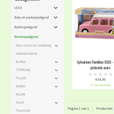
LEGO
Baby en peuterspeelgoed
Buitenspeelgoed
Binnenspeelgoed
Naar school en onderweg
Dekbedovertrek
Boeken
Sylvanian Families 5535 - 
picknick auto
TOPModel
Puzzels
€34,99
Op voorraad
Spellen
Muziek
Smart
Pagina 1 van 1
|
Producten
Playmobil