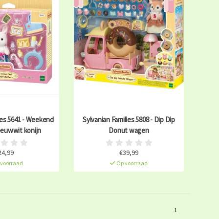
ies 5641 - Weekend
Sylvanian Families 5808 - Dip Dip
eeuwwit konijn
Donut wagen
24,99
€39,99
voorraad
Op voorraad
1