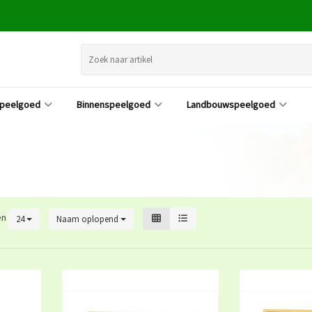
speelgoed
Binnenspeelgoed
Landbouwspeelgoed
en
24
Naam oplopend