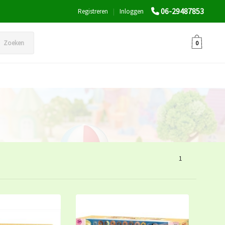
06-29487853
Registreren
|
Inloggen
Zoeken
0
1