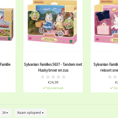
Familie
Sylvanian Families 5637 - Tandem met
Sylvanian Famil
Husky broer en zus
reisset sn
€24,99
€
Op voorraad
Op 
24
Naam oplopend