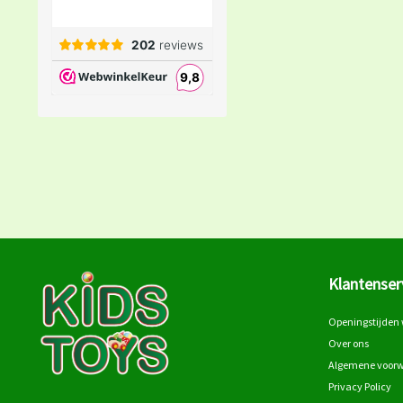
Klantenser
Openingstijden 
Over ons
Algemene voor
Privacy Policy