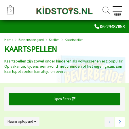
0
0
MENU
06-29487853
Home
Binnenspeelgoed
Spellen
Kaartspellen
KAARTSPELLEN
Kaartspellen zijn zowel onder kinderen als volwassenen erg populair.
Op vakantie, tijdens een avond met vrienden of het eigen gezin. Een
kaartspel spelen kan altijd en overal.
Open filters
Naam oplopend
1
2