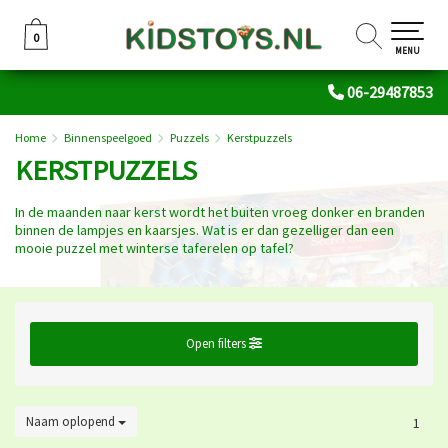
0
0
MENU
06-29487853
Home
Binnenspeelgoed
Puzzels
Kerstpuzzels
KERSTPUZZELS
In de maanden naar kerst wordt het buiten vroeg donker en branden
binnen de lampjes en kaarsjes. Wat is er dan gezelliger dan een
mooie puzzel met winterse taferelen op tafel?
Open filters
Naam oplopend
1