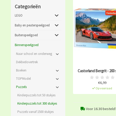
Categorieën
LEGO
Baby en peuterspeelgoed
Buitenspeelgoed
Binnenspeelgoed
Naar school en onderweg
Dekbedovertrek
Boeken
Castorland Bergrit - 200 
TOPModel
€6,99
Puzzels
Op voorraad
Kinderpuzzels tot 50 stukjes
Kinderpuzzels tot 300 stukjes
Voor 16.30 besteld
Puzzels vanaf 1500 stukjes