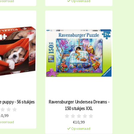
voorraad
Op voorraad
 puppy - 56 stukjes
Ravensburger Undersea Dreams -
150 stukjes XXL
10,99
€10,99
voorraad
Op voorraad