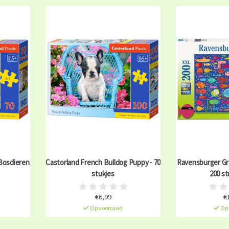
 Bosdieren
Castorland French Bulldog Puppy - 70
Ravensburger Gra
stukjes
200 st
€6,99
€
Op voorraad
Op 