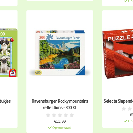
Op 
tukjes
Ravensburger Rocky mountains
Selecta Slapende
reflections - 300 XL
€
€11,99
Op 
Op voorraad