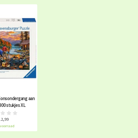
Zonsondergang aan
300 stukjes XL
12,99
voorraad