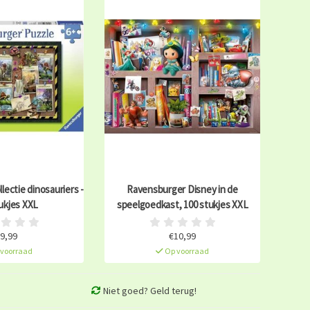
ectie dinosauriers -
Ravensburger Disney in de
ukjes XXL
speelgoedkast, 100 stukjes XXL
9,99
€10,99
voorraad
Op voorraad
Niet goed? Geld terug!