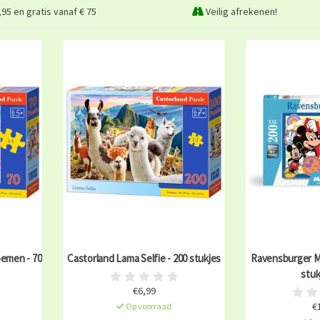
95 en gratis vanaf € 75
Veilig afrekenen!
oemen - 70
Castorland Lama Selfie - 200 stukjes
Ravensburger Mi
stuk
€6,99
€
Op voorraad