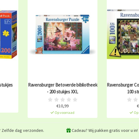
stukjes
Ravensburger Betoverde bibliotheek
Ravensburger Coll
- 200 stukjes XXL
100 st
€10,99
€
Op voorraad
Op 
? Zelfde dag verzonden.
Cadeau? Wij pakken gratis voor u in!