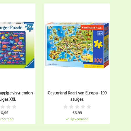
ppige visvrienden -
Castorland Kaart van Europa - 100
ukjes XXL
stukjes
10,99
€6,99
voorraad
Op voorraad