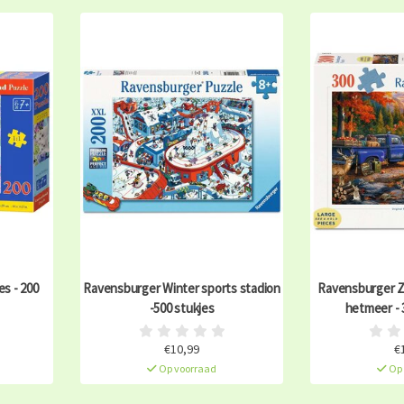
s - 200
Ravensburger Winter sports stadion
Ravensburger 
-500 stukjes
hetmeer - 
€10,99
€
Op voorraad
Op 