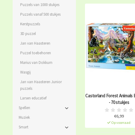
Puzzels van 1000 stukjes
Puzzels vanaf 500 stukjes
Kerstpuzzels
3D puzzel
Jan van Haasteren
Puzzel toebehoren
Marius van Dokkum
Wasgij
Jan van Haasteren Junior
puzzels
Castorland Forest Animals
Larsen educatief
- 70 stukjes
Spellen
€6,99
Muziek
Op voorraad
Smart