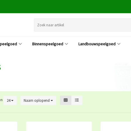
speelgoed
Binnenspeelgoed
Landbouwspeelgoed
S
en
24
Naam oplopend