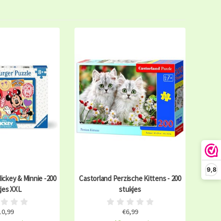
9,8
ckey & Minnie -200
Castorland Perzische Kittens - 200
jes XXL
stukjes
10,99
€6,99