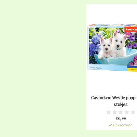
Castorland Westie puppie
stukjes
€6,99
Op voorraad