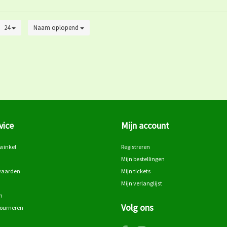
24
Naam oplopend
vice
Mijn account
winkel
Registreren
Mijn bestellingen
waarden
Mijn tickets
Mijn verlanglijst
n
Volg ons
tourneren