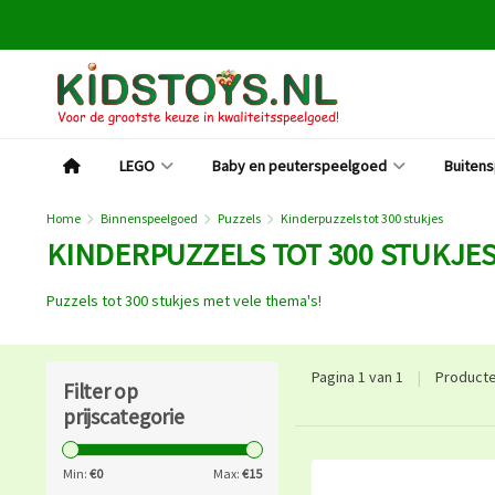
LEGO
Baby en peuterspeelgoed
Buiten
Home
Binnenspeelgoed
Puzzels
Kinderpuzzels tot 300 stukjes
KINDERPUZZELS TOT 300 STUKJE
Puzzels tot 300 stukjes met vele thema's!
Pagina 1 van 1
|
Product
Filter op
prijscategorie
Min:
€
0
Max:
€
15