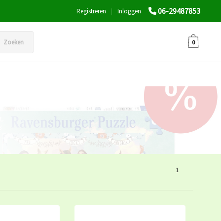
06-29487853
Registreren
|
Inloggen
Zoeken
0
1