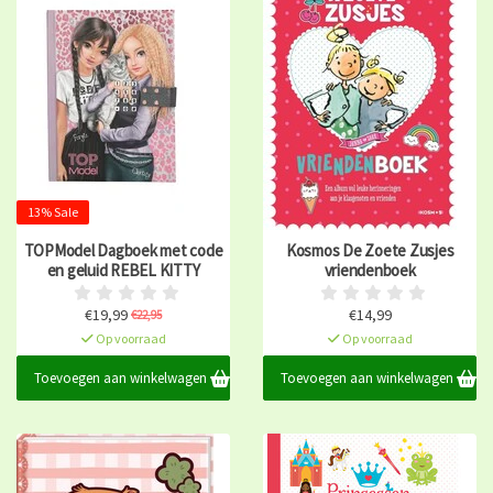
13% Sale
TOPModel Dagboek met code
Kosmos De Zoete Zusjes
en geluid REBEL KITTY
vriendenboek
€19,99
€14,99
€22,95
Op voorraad
Op voorraad
Toevoegen aan winkelwagen
Toevoegen aan winkelwagen