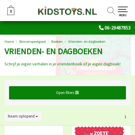
0
0
MENU
06-29487853
Home
Binnenspeelgoed
Boeken
Vrienden- en dagboeken
VRIENDEN- EN DAGBOEKEN
Schrijf je eigen verhalen in je vriendenboek of je eigen dagboek!
Open filters
Naam oplopend
1