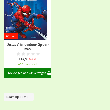
6% Sale
Deltas Vriendenboek Spider-
man
€14,95
€15,95
Op voorraad
Toevoegen aan winkelwagen
Naam oplopend
1