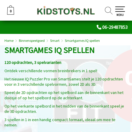
0
0
MENU
06-29487853
Home
Binnenspeelgoed
Smart
Smartgames IQ spellen
SMARTGAMES IQ SPELLEN
120 opdrachten, 3 spelvarianten
Ontdek verschillende vormen breinbrekers in 1 spel!
Het nieuwe IQ Puzzler Pro van SmartGames stelt je 120 opdrachten
voor in 3 verschillende spelvormen, zowel 2D als 3D.
Speel de 2D opdrachten op het spelbord aan de binnenkant van het
doosje of op het spelbord op de achterkant.
Op het vierkante spelbord in het midden van de binnenkant speel je
de 3D opdrachten.
3 spellen in 1 in een handig compact formaat, ideaal om mee te
nemen.