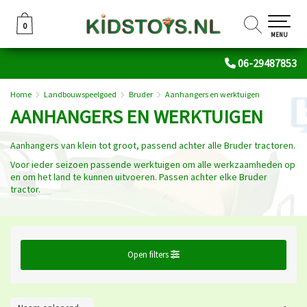
0
0
MENU
06-29487853
Home
Landbouwspeelgoed
Bruder
Aanhangers en werktuigen
AANHANGERS EN WERKTUIGEN
Aanhangers van klein tot groot, passend achter alle Bruder tractoren.
Voor ieder seizoen passende werktuigen om alle werkzaamheden op
en om het land te kunnen uitvoeren. Passen achter elke Bruder
tractor.
Open filters