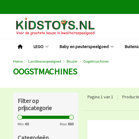
LEGO
Baby en peuterspeelgoed
Buiten
Home
Landbouwspeelgoed
Bruder
Oogstmachines
OOGSTMACHINES
Pagina 1 van 1
|
Product
Filter op
prijscategorie
Min:
€
0
Max:
€
60
Categorieën