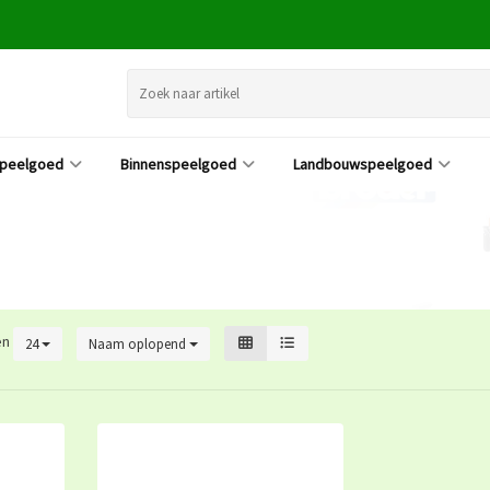
speelgoed
Binnenspeelgoed
Landbouwspeelgoed
en
24
Naam oplopend