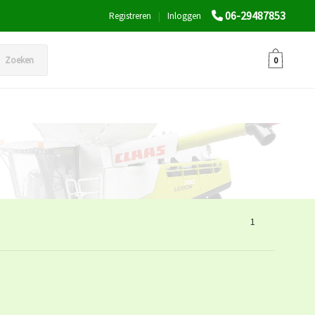
06-29487853
Registreren
|
Inloggen
Zoeken
0
1