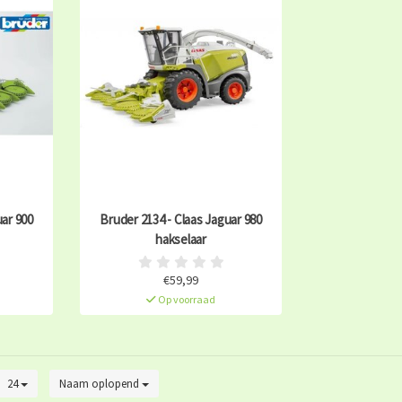
uar 900
Bruder 2134 - Claas Jaguar 980
hakselaar
€59,99
Op voorraad
24
Naam oplopend