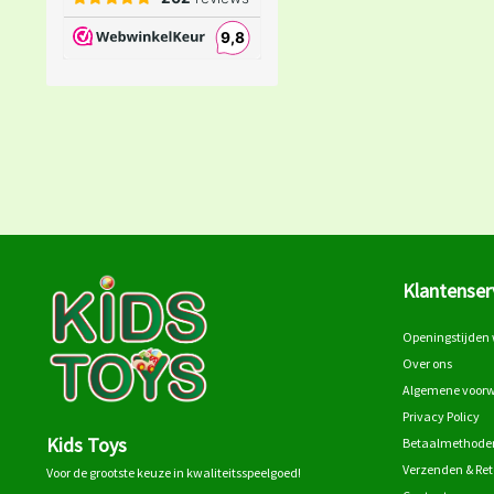
Klantenser
Openingstijden 
Over ons
Algemene voor
Privacy Policy
Kids Toys
Betaalmethode
Verzenden & Re
Voor de grootste keuze in kwaliteitsspeelgoed!