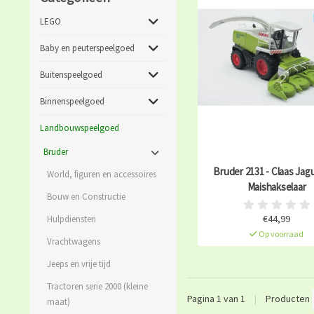
LEGO
Baby en peuterspeelgoed
Buitenspeelgoed
Binnenspeelgoed
Landbouwspeelgoed
Bruder
Bruder 2131 - Claas Jag
World, figuren en accessoires
Maishakselaar
Bouw en Constructie
€44,99
Hulpdiensten
Op voorraad
Vrachtwagens
Jeeps en vrije tijd
Tractoren serie 2000 (kleine
Pagina 1 van 1
|
Producten
maat)