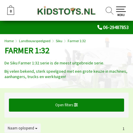
0
0
MENU
06-29487853
Home
Landbouwspeelgoed
Siku
Farmer 1:32
FARMER 1:32
De Siku Farmer 1:32 serie is de meest uitgebreide serie.
Bij velen bekend, sterk speelgoed met een grote keuze in machines,
aanhangers, trucks en werktuigen!
Open filters
Naam oplopend
1