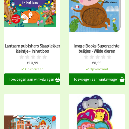
Lantaarn publishers Slaap lekker
Image Books Superzachte
kleintje - In het bos
buikjes - Wilde dieren
€10,99
€8,99
Op voorraad
Op voorraad
Toevoegen aan winkelwagen
Toevoegen aan winkelwagen