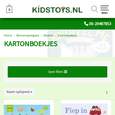
0
0
MENU
06-29487853
Home
Binnenspeelgoed
Boeken
Kartonboekjes
KARTONBOEKJES
Open filters
Naam oplopend
1