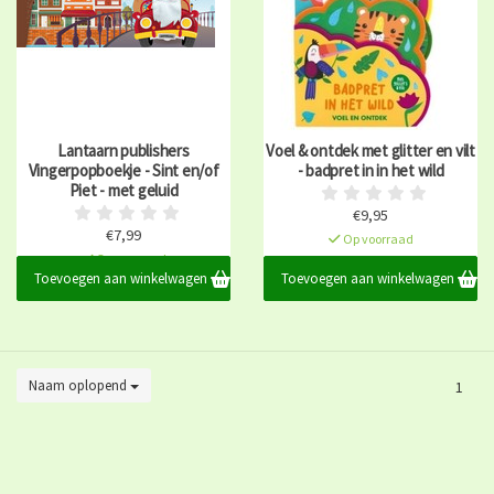
Lantaarn publishers
Voel & ontdek met glitter en vilt
Vingerpopboekje - Sint en/of
- badpret in in het wild
Piet - met geluid
€9,95
€7,99
Op voorraad
Op voorraad
Toevoegen aan winkelwagen
Toevoegen aan winkelwagen
Naam oplopend
1