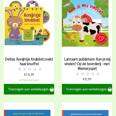
Deltas Konijntje Knabbel zoekt
Lantaarn publishers Kun je mij
haar knuffel
vinden? Op de boerderij - met
Memoryspel
€14,95
€9,99
Op voorraad
Op voorraad
Toevoegen aan winkelwagen
Toevoegen aan winkelwagen