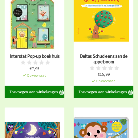
Interstat Pop-up boek huis
Deltas Schud eens aan de
appelboom
€7,95
€15,99
Op voorraad
Op voorraad
Toevoegen aan winkelwagen
Toevoegen aan winkelwagen