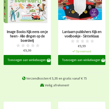
Image Books Kijk eens om je
Lantaarn publishers Kijk en
heen - Alle dingen op de
voelboekje - Sinterklaas
boerderij
€9,99
€9,99
Op voorraad
Op voorraad
Toevoegen aan winkelwagen
Toevoegen aan winkelwagen
Verzendkosten € 5,95 en gratis vanaf € 75
Veilig afrekenen!