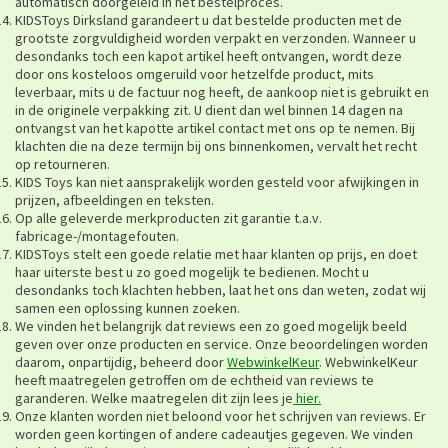
automatisch doorgeleid in het bestelproces.
KIDSToys Dirksland garandeert u dat bestelde producten met de
grootste zorgvuldigheid worden verpakt en verzonden. Wanneer u
desondanks toch een kapot artikel heeft ontvangen, wordt deze
door ons kosteloos omgeruild voor hetzelfde product, mits
leverbaar, mits u de factuur nog heeft, de aankoop niet is gebruikt en
in de originele verpakking zit. U dient dan wel binnen 14 dagen na
ontvangst van het kapotte artikel contact met ons op te nemen. Bij
klachten die na deze termijn bij ons binnenkomen, vervalt het recht
op retourneren.
KIDS Toys kan niet aansprakelijk worden gesteld voor afwijkingen in
prijzen, afbeeldingen en teksten.
Op alle geleverde merkproducten zit garantie t.a.v.
fabricage-/montagefouten.
KIDSToys stelt een goede relatie met haar klanten op prijs, en doet
haar uiterste best u zo goed mogelijk te bedienen. Mocht u
desondanks toch klachten hebben, laat het ons dan weten, zodat wij
samen een oplossing kunnen zoeken.
We vinden het belangrijk dat reviews een zo goed mogelijk beeld
geven over onze producten en service. Onze beoordelingen worden
daarom, onpartijdig, beheerd door
WebwinkelKeur
. WebwinkelKeur
heeft maatregelen getroffen om de echtheid van reviews te
garanderen. Welke maatregelen dit zijn lees je
hier.
Onze klanten worden niet beloond voor het schrijven van reviews. Er
worden geen kortingen of andere cadeautjes gegeven. We vinden