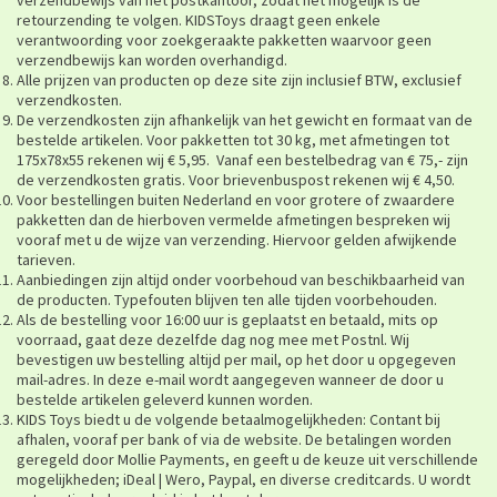
verzendbewijs van het postkantoor, zodat het mogelijk is de
retourzending te volgen. KIDSToys draagt geen enkele
verantwoording voor zoekgeraakte pakketten waarvoor geen
verzendbewijs kan worden overhandigd.
Alle prijzen van producten op deze site zijn inclusief BTW, exclusief
verzendkosten.
De verzendkosten zijn afhankelijk van het gewicht en formaat van de
bestelde artikelen. Voor pakketten tot 30 kg, met afmetingen tot
175x78x55 rekenen wij € 5,95. Vanaf een bestelbedrag van € 75,- zijn
de verzendkosten gratis. Voor brievenbuspost rekenen wij € 4,50.
Voor bestellingen buiten Nederland en voor grotere of zwaardere
pakketten dan de hierboven vermelde afmetingen bespreken wij
vooraf met u de wijze van verzending. Hiervoor gelden afwijkende
tarieven.
Aanbiedingen zijn altijd onder voorbehoud van beschikbaarheid van
de producten. Typefouten blijven ten alle tijden voorbehouden.
Als de bestelling voor 16:00 uur is geplaatst en betaald, mits op
voorraad, gaat deze dezelfde dag nog mee met Postnl. Wij
bevestigen uw bestelling altijd per mail, op het door u opgegeven
mail-adres. In deze e-mail wordt aangegeven wanneer de door u
bestelde artikelen geleverd kunnen worden.
KIDS Toys biedt u de volgende betaalmogelijkheden: Contant bij
afhalen, vooraf per bank of via de website. De betalingen worden
geregeld door Mollie Payments, en geeft u de keuze uit verschillende
mogelijkheden; iDeal | Wero, Paypal, en diverse creditcards. U wordt