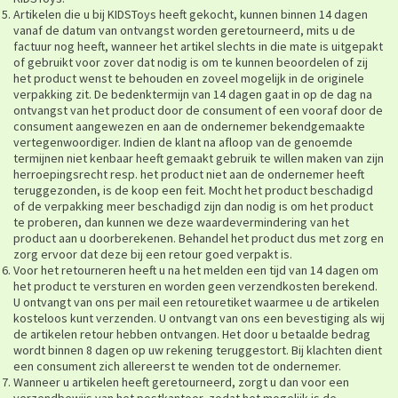
Artikelen die u bij KIDSToys heeft gekocht, kunnen binnen 14 dagen
vanaf de datum van ontvangst worden geretourneerd, mits u de
factuur nog heeft, wanneer het artikel slechts in die mate is uitgepakt
of gebruikt voor zover dat nodig is om te kunnen beoordelen of zij
het product wenst te behouden en zoveel mogelijk in de originele
verpakking zit. De bedenktermijn van 14 dagen gaat in op de dag na
ontvangst van het product door de consument of een vooraf door de
consument aangewezen en aan de ondernemer bekendgemaakte
vertegenwoordiger. Indien de klant na afloop van de genoemde
termijnen niet kenbaar heeft gemaakt gebruik te willen maken van zijn
herroepingsrecht resp. het product niet aan de ondernemer heeft
teruggezonden, is de koop een feit.
Mocht het product beschadigd
of de verpakking meer beschadigd zijn dan nodig is om het product
te proberen, dan kunnen we deze waardevermindering van het
product aan u doorberekenen. Behandel het product dus met zorg en
zorg ervoor dat deze bij een retour goed verpakt is.
Voor het retourneren heeft u na het melden een tijd van 14 dagen om
het product te versturen en worden geen verzendkosten berekend.
U ontvangt van ons per mail een retouretiket waarmee u de artikelen
kosteloos kunt verzenden. U ontvangt van ons een bevestiging als wij
de artikelen retour hebben ontvangen. Het door u betaalde bedrag
wordt binnen 8 dagen op uw rekening teruggestort. Bij klachten dient
een consument zich allereerst te wenden tot de ondernemer.
Wanneer u artikelen heeft geretourneerd, zorgt u dan voor een