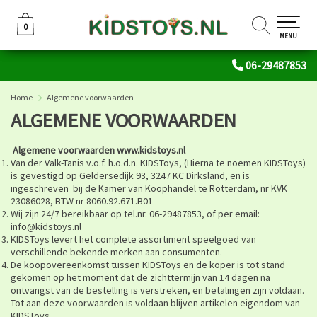
0
0
MENU
06-29487853
Home
Algemene voorwaarden
ALGEMENE VOORWAARDEN
Algemene voorwaarden www.kidstoys.nl
Van der Valk-Tanis v.o.f. h.o.d.n. KIDSToys, (Hierna te noemen KIDSToys)
is gevestigd op Geldersedijk 93, 3247 KC Dirksland, en is
ingeschreven bij de Kamer van Koophandel te Rotterdam, nr KVK
23086028, BTW nr 8060.92.671.B01
Wij zijn 24/7 bereikbaar op tel.nr. 06-29487853, of per email:
info@kidstoys.nl
KIDSToys levert het complete assortiment speelgoed van
verschillende bekende merken aan consumenten.
De koopovereenkomst tussen KIDSToys en de koper is tot stand
gekomen op het moment dat de zichttermijn van 14 dagen na
ontvangst van de bestelling is verstreken, en betalingen zijn voldaan.
Tot aan deze voorwaarden is voldaan blijven artikelen eigendom van
KIDSToys.