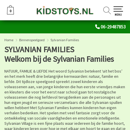
0
0
MENU
06-29487853
Home
Binnenspeelgoed
Sylvanian Families
SYLVANIAN FAMILIES
Welkom bij de Sylvanian Families
NATUUR, FAMILIE & LIEFDE Het woord Sylvanisn betekent ‘uit het bos’
en het merk heeft drie belangrijke kernwaarden: natuur, familie en
liefde. Dit tijdloze speelgoed spreekt zowel kinderen als
volwassenen aan, van jonge kinderen die hun eerste vriendjes maken
en kleuters die voor het eerst naar school gaan tot nostalgische
volwassenen die nog liefdevol terugdenken aan de personages uit
hun eigen jeugd en serieuze verzamelaars die alle Sylvanian spullen
willen hebben! Met Sylvanian Families kunnen kinderen hun eigen
verhalen bedenken. Het spelen met veel fantasie zorgt voor de
ontwikkeling van sociale vaardigheden en emotionele intelligentie.
Sylvanian Village is een fijne plaats waar iedereen bij de familie hoort,
waar kinderen leren over hoe je met elkaar om hoort te gaan en dat je