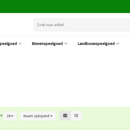
speelgoed
Binnenspeelgoed
Landbouwspeelgoed
en
24
Naam oplopend