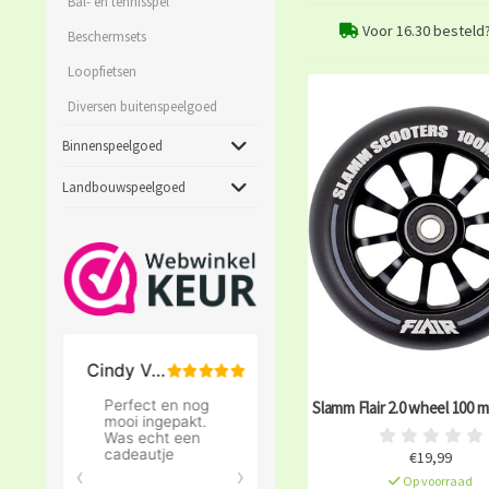
Bal- en tennisspel
Voor 16.30 besteld
Beschermsets
Loopfietsen
Diversen buitenspeelgoed
Binnenspeelgoed
Landbouwspeelgoed
Slamm Flair 2.0 wheel 100 
€19,99
Op voorraad