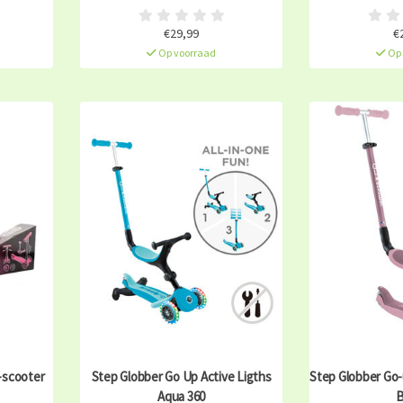
€29,99
€
Op voorraad
Op 
-scooter
Step Globber Go Up Active Ligths
Step Globber Go-
Aqua 360
B