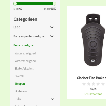
Min:
€
0
Max:
€
150
Categorieën
LEGO
Baby en peuterspeelgoed
Buitenspeelgoed
Water speelgoed
Winterspeelgoed
Skates/skeelers
Overall
Globber Elite Brake 
Steppen
€5,99
Skateboard
Op voorraad
Puky