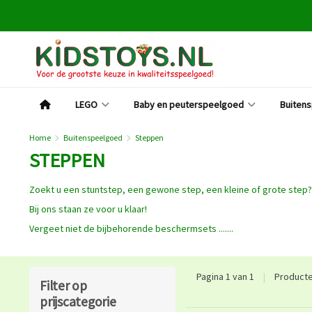
LEGO
Baby en peuterspeelgoed
Buiten
Home
Buitenspeelgoed
Steppen
STEPPEN
Zoekt u een stuntstep, een gewone step, een kleine of grote step?
Bij ons staan ze voor u klaar!
Vergeet niet de bijbehorende beschermsets .......
Pagina 1 van 1
|
Product
Filter op
prijscategorie