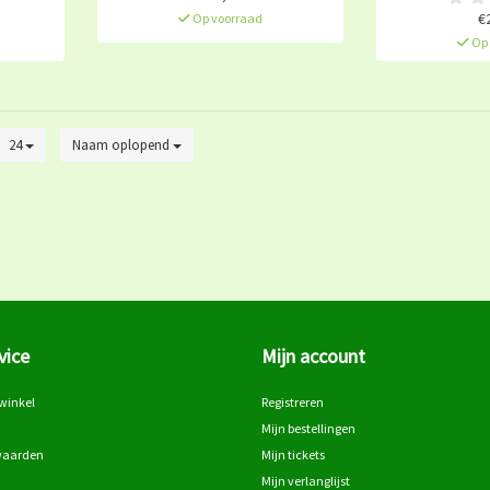
€
Op voorraad
Op 
24
Naam oplopend
vice
Mijn account
winkel
Registreren
Mijn bestellingen
waarden
Mijn tickets
Mijn verlanglijst