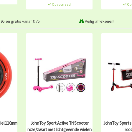
Op voorraad
Op 
95 en gratis vanaf € 75
Veilig afrekenen!
iel 110mm
JohnToy Sport Active Tri Scooter
JohnToy Sports 
roze/zwart met lichtgevende wielen
roo