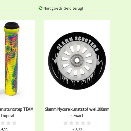
Niet goed? Geld terug!
en stuntstep TEAM
Slamm Nycore kunststof wiel 100mm
 Tropical
- zwart
14,99
€9,99