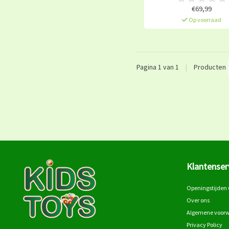
€69,99
Op voorraad
Pagina 1 van 1
|
Producten
Klantenser
Openingstijden 
Over ons
Algemene voor
Privacy Policy