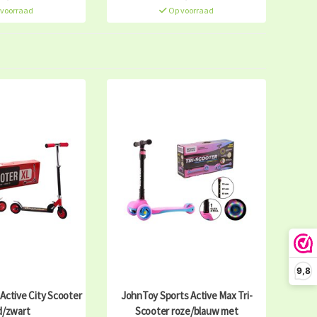
voorraad
Op voorraad
9,8
Active City Scooter
JohnToy Sports Active Max Tri-
d/zwart
Scooter roze/blauw met