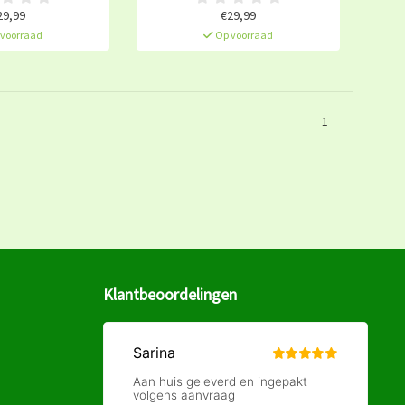
29,99
€29,99
voorraad
Op voorraad
1
Klantbeoordelingen