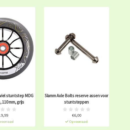
wiel stuntstep MDG
Slamm Axle Bolts reserve assen voor
 110 mm, grijs
stuntsteppen
19,99
€6,00
voorraad
Op voorraad