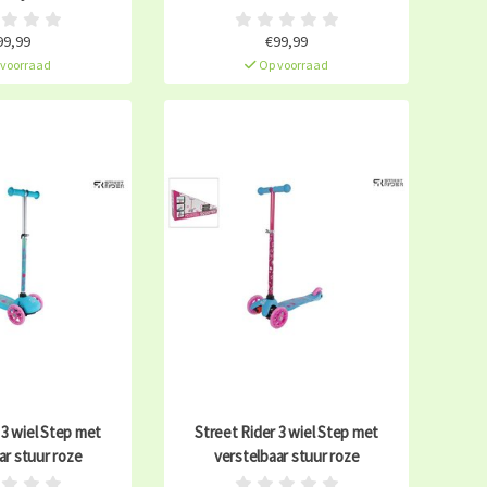
99,99
€99,99
voorraad
Op voorraad
 3 wiel Step met
Street Rider 3 wiel Step met
ar stuur roze
verstelbaar stuur roze