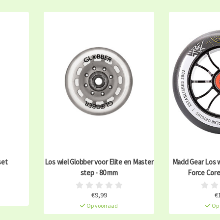
set
Los wiel Globber voor Elite en Master
Madd Gear Los 
step - 80 mm
Force Core,
€9,99
€
Op voorraad
Op 