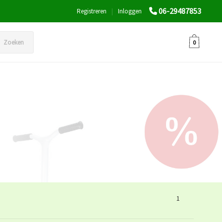
06-29487853
Registreren
|
Inloggen
Zoeken
0
1