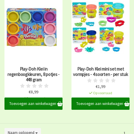
Play-Doh Klei in
Play-Doh Klei mini set met
regenboogkleuren, 8 potjes -
vormpjes - 4 soorten - per stuk
448 gram
€1,99
€8,99
Op voorraad
Op voorraad
Toevoegen aan winkelwagen
Toevoegen aan winkelwagen
Naam oplopend
1