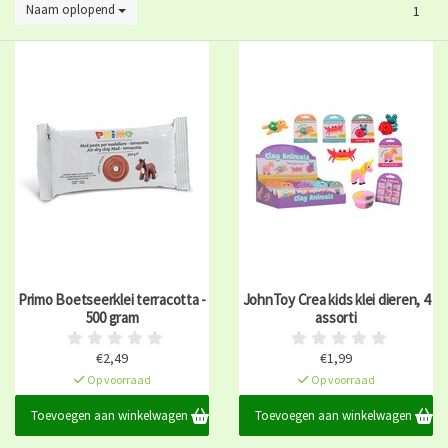
Naam oplopend
1
Primo Boetseerklei terracotta -
JohnToy Crea kids klei dieren, 4
500 gram
assorti
€2,49
€1,99
Op voorraad
Op voorraad
Toevoegen aan winkelwagen
Toevoegen aan winkelwagen