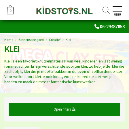
0
0
MENU
06-29487853
Home
Binnenspeelgoed
Creatief
Klei
KLEI
Klei is een favoriet knutselmateriaal van veel kinderen en laat weinig
rommel achter. Er zijn verschillende soorten klei, zo heb je de klei die
zacht blijft, klei die je moet afbakken in de oven of zelfhardende klei.
Voor welke soort klei je ook kiest, voel en kneed de klei met je
handen en maak de meest fantastische kunstwerken!
Open filters