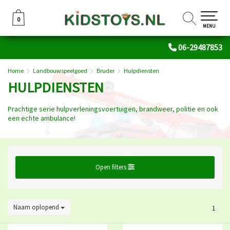
0
0
MENU
06-29487853
Home
Landbouwspeelgoed
Bruder
Hulpdiensten
HULPDIENSTEN
Prachtige serie hulpverleningsvoertuigen, brandweer, politie en ook
een echte ambulance!
Open filters
Naam oplopend
1