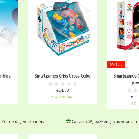
0% Sale
rbles
Smartgames Criss Cross Cube
Smartgames C
per
€14,99
€19,
Op voorraad
Op 
? Zelfde dag verzonden.
Cadeau? Wij pakken gratis voor u in!