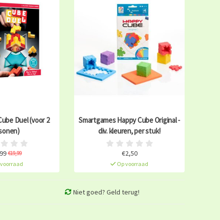
ube Duel (voor 2
Smartgames Happy Cube Original -
sonen)
div. kleuren, per stuk!
99
€2,50
€19,99
voorraad
Op voorraad
Niet goed? Geld terug!