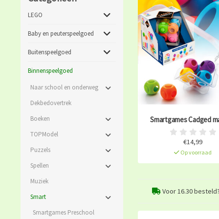
LEGO
Baby en peuterspeelgoed
Buitenspeelgoed
Binnenspeelgoed
Naar school en onderweg
Dekbedovertrek
Boeken
Smartgames Cadged ma
TOPModel
€14,99
Puzzels
Op voorraad
Spellen
Muziek
Voor 16.30 besteld
Smart
Smartgames Preschool