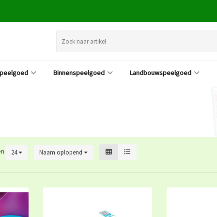
speelgoed
Binnenspeelgoed
Landbouwspeelgoed
en
24
Naam oplopend