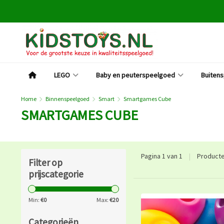
LEGO
Baby en peuterspeelgoed
Buiten
Home
Binnenspeelgoed
Smart
Smartgames Cube
SMARTGAMES CUBE
Pagina 1 van 1
|
Product
Filter op
prijscategorie
Min:
€
0
Max:
€
20
Categorieën