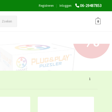
06-29487853
Registreren
|
Inloggen
Zoeken
0
1