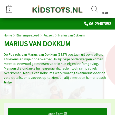
0
0
MENU
06-29487853
Home
Binnenspeelgoed
Puzzels
Marius van Dokkum
MARIUS VAN DOKKUM
De Puzzels van Marius van Dokkum (1957) bestaan uit portretten,
stillevens en vrije onderwerpen. In zijn vrije onderwerpen komen
meestal eenvoudige mensen voor in hun eigen leefomgeving.
Mensen die ondanks hun eigenaardigheden toch sympathiek
overkomen. Marius van Dokkums werk wordt gekenmerkt door de
vele details, er is zoveel op te zien, en altijd met een humoristisch
tintje.
Open filters