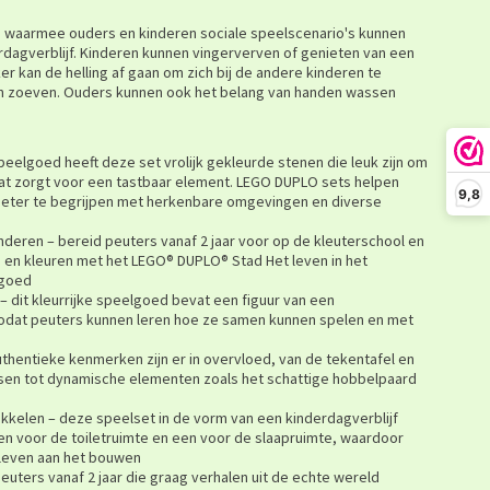
ten waarmee ouders en kinderen sociale speelscenario's kunnen
erdagverblijf. Kinderen kunnen vingerverven of genieten van een
r kan de helling af gaan om zich bij de andere kinderen te
in zoeven. Ouders kunnen ook het belang van handen wassen
eelgoed heeft deze set vrolijk gekleurde stenen die leuk zijn om
at zorgt voor een tastbaar element. LEGO DUPLO sets helpen
9,8
beter te begrijpen met herkenbare omgevingen en diverse
nderen – bereid peuters vanaf 2 jaar voor op de kleuterschool en
s en kleuren met het LEGO® DUPLO® Stad Het leven in het
lgoed
– dit kleurrijke speelgoed bevat een figuur van een
zodat peuters kunnen leren hoe ze samen kunnen spelen en met
authentieke kenmerken zijn er in overvloed, van de tekentafel en
ssen tot dynamische elementen zoals het schattige hobbelpaard
kelen – deze speelset in de vorm van een kinderdagverblijf
 een voor de toiletruimte en een voor de slaapruimte, waardoor
eleven aan het bouwen
uters vanaf 2 jaar die graag verhalen uit de echte wereld