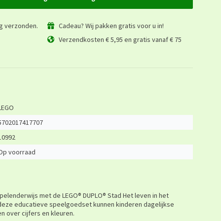
ag verzonden.
Cadeau? Wij pakken gratis voor u in!
Verzendkosten € 5,95 en gratis vanaf € 75
LEGO
5702017417707
10992
Op voorraad
 spelenderwijs met de LEGO® DUPLO® Stad Het leven in het
t deze educatieve speelgoedset kunnen kinderen dagelijkse
n over cijfers en kleuren.