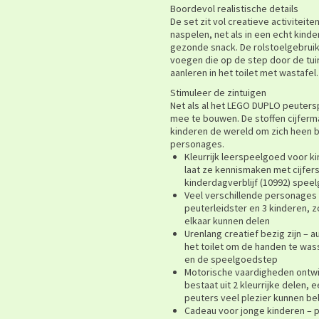
Boordevol realistische details
De set zit vol creatieve activitei
naspelen, net als in een echt kind
gezonde snack. De rolstoelgebruike
voegen die op de step door de tu
aanleren in het toilet met wastafel.
Stimuleer de zintuigen
Net als al het LEGO DUPLO peutersp
mee te bouwen. De stoffen cijferm
kinderen de wereld om zich heen 
personages.
Kleurrijk leerspeelgoed voor ki
laat ze kennismaken met cijfer
kinderdagverblijf (10992) spee
Veel verschillende personages 
peuterleidster en 3 kinderen, 
elkaar kunnen delen
Urenlang creatief bezig zijn – 
het toilet om de handen te wa
en de speelgoedstep
Motorische vaardigheden ontwik
bestaat uit 2 kleurrijke delen,
peuters veel plezier kunnen b
Cadeau voor jonge kinderen – pe