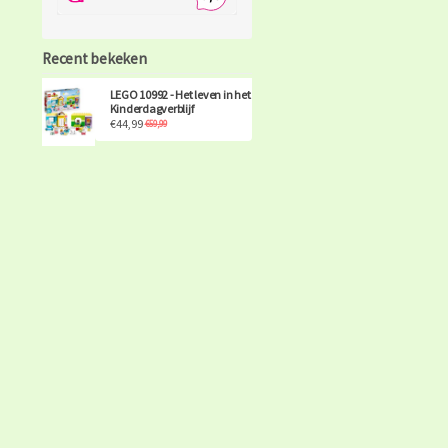
Recent bekeken
LEGO 10992 - Het leven in het
Kinderdagverblijf
€44,99
€59,99