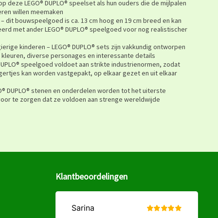
n op deze LEGO® DUPLO® speelset als hun ouders die de mijlpalen
deren willen meemaken
 – dit bouwspeelgoed is ca. 13 cm hoog en 19 cm breed en kan
erd met ander LEGO® DUPLO® speelgoed voor nog realistischer
erige kinderen – LEGO® DUPLO® sets zijn vakkundig ontworpen
 kleuren, diverse personages en interessante details
DUPLO® speelgoed voldoet aan strikte industrienormen, zodat
gertjes kan worden vastgepakt, op elkaar gezet en uit elkaar
O® DUPLO® stenen en onderdelen worden tot het uiterste
oor te zorgen dat ze voldoen aan strenge wereldwijde
Klantbeoordelingen