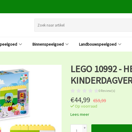
speelgoed
Binnenspeelgoed
Landbouwspeelgoed
LEGO 10992 - H
KINDERDAGVER
0 Review(s)
€44,99
€59,99
Op voorraad
Lees meer
+