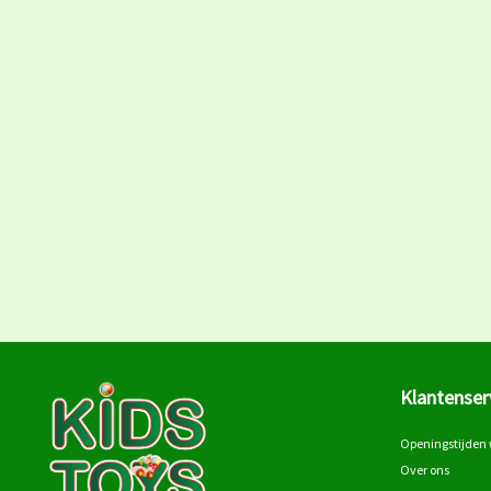
Klantenser
Openingstijden 
Over ons