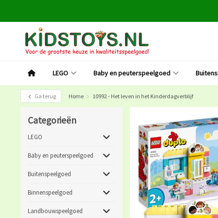
LEGO
Baby en peuterspeelgoed
Buiten
Ga terug
Home
10992 - Het leven in het Kinderdagverblijf
Categorieën
LEGO
Baby en peuterspeelgoed
Buitenspeelgoed
Binnenspeelgoed
Landbouwspeelgoed