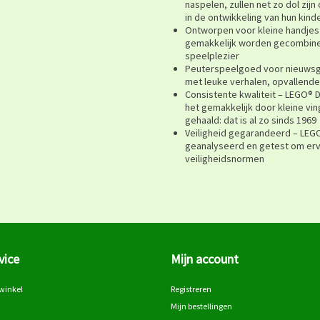
naspelen, zullen net zo dol zij
in de ontwikkeling van hun kin
Ontworpen voor kleine handjes
gemakkelijk worden gecombine
speelplezier
Peuterspeelgoed voor nieuwsgi
met leuke verhalen, opvallende
Consistente kwaliteit – LEGO® 
het gemakkelijk door kleine vin
gehaald: dat is al zo sinds 1969
Veiligheid gegarandeerd – LEG
geanalyseerd en getest om erv
veiligheidsnormen
vice
Mijn account
winkel
Registreren
Mijn bestellingen