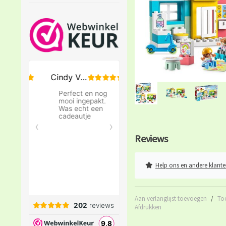
Reviews
Help ons en andere klante
Aan verlanglijst toevoegen
/
To
Afdrukken