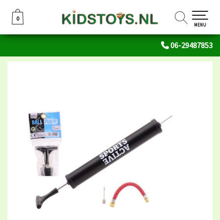
0
0
MENU
06-29487853