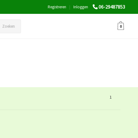
06-29487853
Registreren
|
Inloggen
Zoeken
0
1