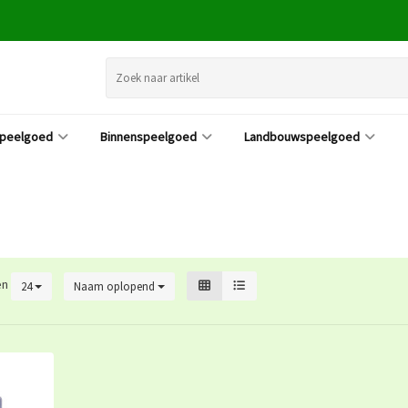
speelgoed
Binnenspeelgoed
Landbouwspeelgoed
en
24
Naam oplopend