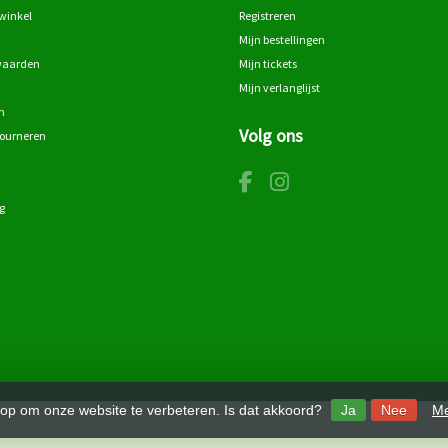
winkel
Registreren
Mijn bestellingen
waarden
Mijn tickets
Mijn verlanglijst
n
Volg ons
tourneren
g
 op om onze website te verbeteren. Is dat akkoord?
Ja
Nee
Me