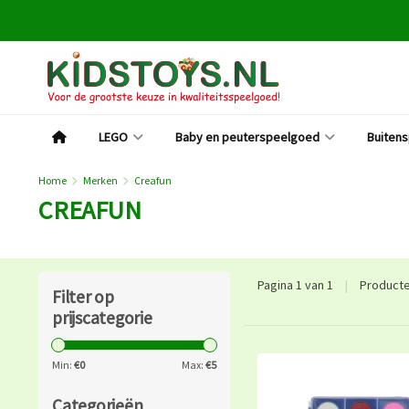
LEGO
Baby en peuterspeelgoed
Buiten
Home
Merken
Creafun
CREAFUN
Pagina 1 van 1
|
Product
Filter op
prijscategorie
Min:
€
0
Max:
€
5
Categorieën