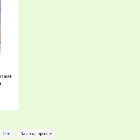
et met
n
24
Naam oplopend