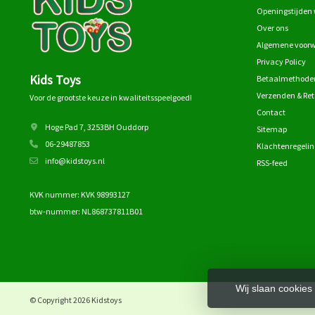
Openingstijden 
Over ons
Algemene voor
Privacy Policy
Kids Toys
Betaalmethode
Verzenden & Re
Voor de grootste keuze in kwaliteitsspeelgoed!
Contact
Hoge Pad 7, 3253BH Ouddorp
Sitemap
06-29487853
Klachtenregelin
info@kidstoys.nl
RSS-feed
KVK nummer: KVK 98993127
btw-nummer: NL868737811B01
Wij slaan cookies
© Copyright 2026 Kidstoys