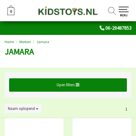
0
0
MENU
06-29487853
Home
Merken
Jamara
JAMARA
Open filters
Naam oplopend
1