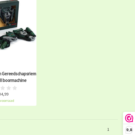
h Gereedschapsriem
 II boormachine
34,99
voorraad
1
9,8