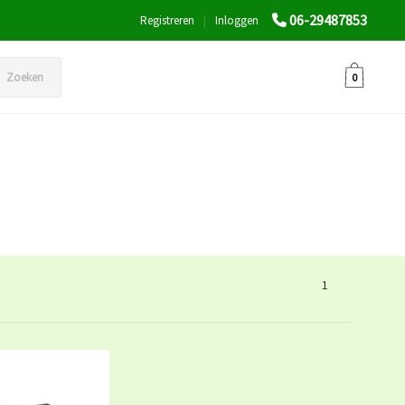
06-29487853
Registreren
|
Inloggen
Zoeken
0
1