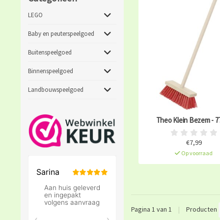
LEGO
Baby en peuterspeelgoed
Buitenspeelgoed
Binnenspeelgoed
Landbouwspeelgoed
Theo Klein Bezem - 7
€7,99
Op voorraad
Pagina 1 van 1
|
Producten