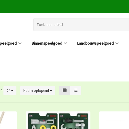
speelgoed
Binnenspeelgoed
Landbouwspeelgoed
en
24
Naam oplopend