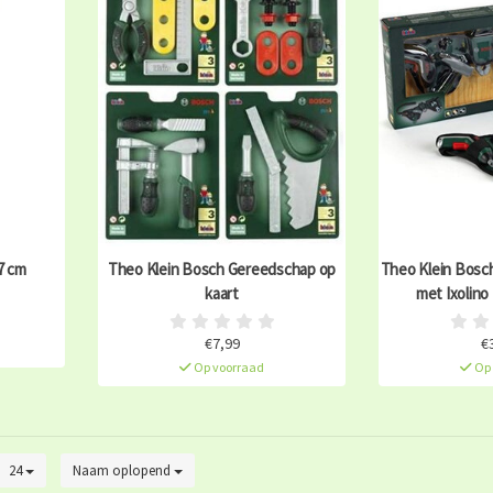
7 cm
Theo Klein Bosch Gereedschap op
Theo Klein Bosc
kaart
met Ixolino
€7,99
€
Op voorraad
Op 
24
Naam oplopend