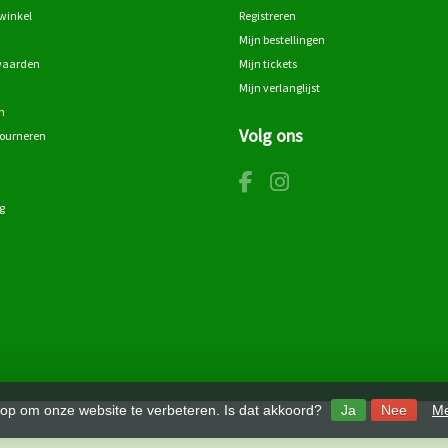
winkel
Registreren
Mijn bestellingen
waarden
Mijn tickets
Mijn verlanglijst
n
Volg ons
tourneren
g
 op om onze website te verbeteren. Is dat akkoord?
Ja
Nee
Me