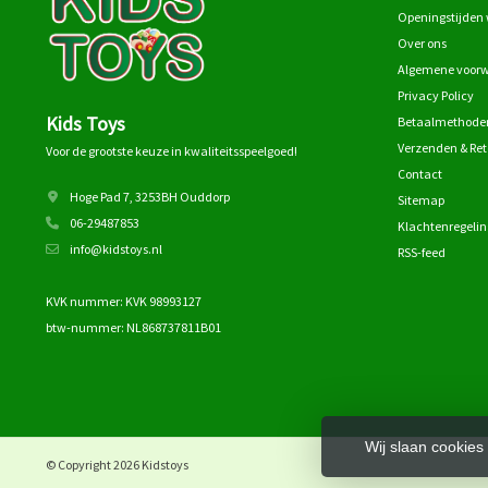
Openingstijden 
Over ons
Algemene voor
Privacy Policy
Kids Toys
Betaalmethode
Verzenden & Re
Voor de grootste keuze in kwaliteitsspeelgoed!
Contact
Hoge Pad 7, 3253BH Ouddorp
Sitemap
06-29487853
Klachtenregelin
info@kidstoys.nl
RSS-feed
KVK nummer: KVK 98993127
btw-nummer: NL868737811B01
Wij slaan cookies
© Copyright 2026 Kidstoys