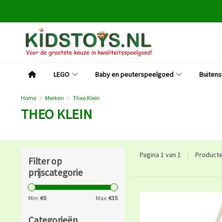
LEGO
Baby en peuterspeelgoed
Buiten
Home
Merken
Theo Klein
THEO KLEIN
Pagina 1 van 1
|
Product
Filter op
prijscategorie
Min:
€
0
Max:
€
35
Categorieën