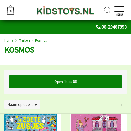
0
0
MENU
06-29487853
Home
Merken
Kosmos
KOSMOS
Open filters
Naam oplopend
1