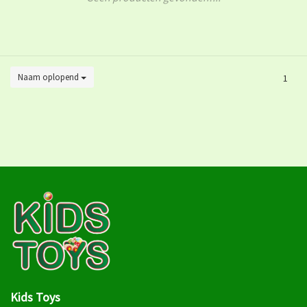
Naam oplopend
1
Kids Toys