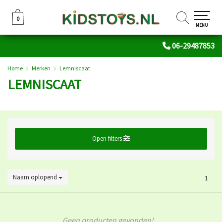
0
0
MENU
06-29487853
Home
Merken
Lemniscaat
LEMNISCAAT
Open filters
Naam oplopend
1
Geen producten gevonden!...