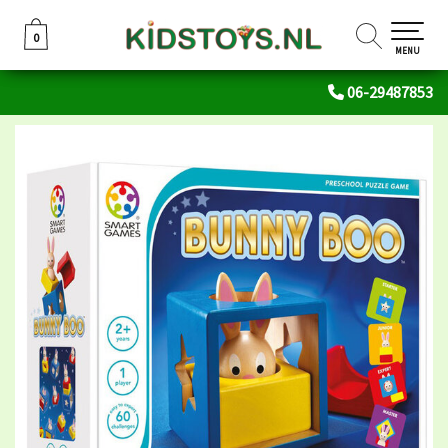
0
0
MENU
06-29487853