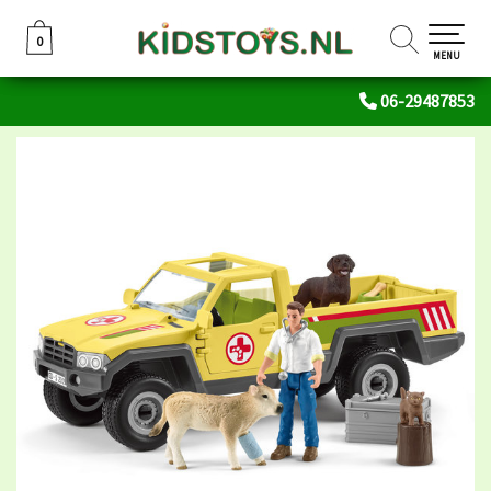
0
0
MENU
06-29487853