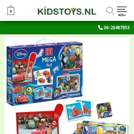
0
0
MENU
06-29487853