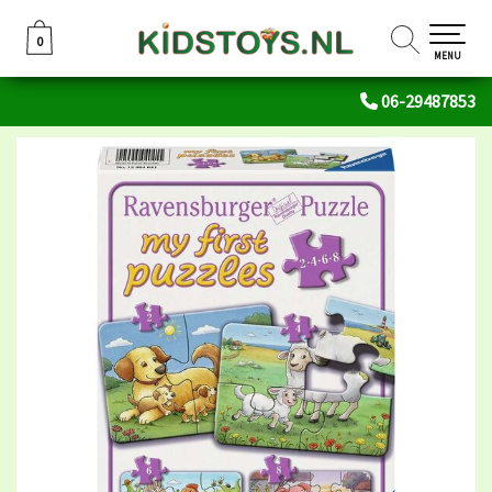
0
0
MENU
06-29487853