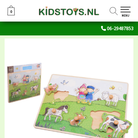
0
0
MENU
06-29487853