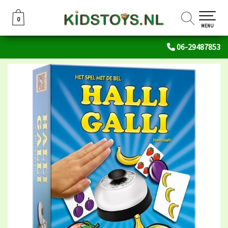
0
0
MENU
06-29487853