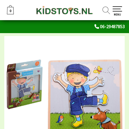
0
0
MENU
06-29487853