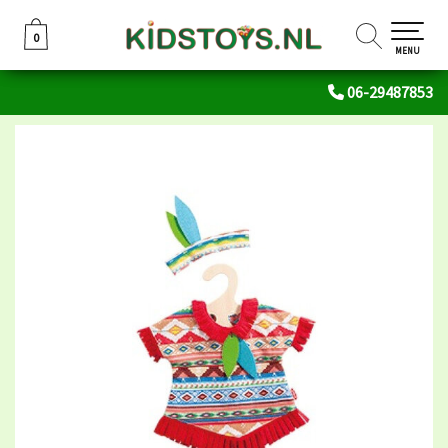
0
0
MENU
06-29487853