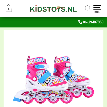
0
0
MENU
06-29487853