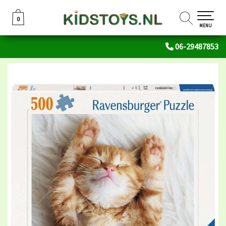
0
0
MENU
06-29487853