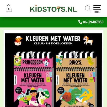
0
0
MENU
06-29487853