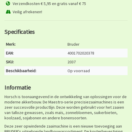
Verzendkosten € 5,95 en gratis vanaf € 75
Veilig afrekenen!
Specificaties
Merk:
Bruder
EAN:
4001702020378
SKU:
2037
Beschikbaarheid:
Op voorraad
Informatie
Horsch is toonaangevend in de ontwikkeling van oplossingen voor de
moderne akkerbouw. ​​De Maestro-serie precisiezaaimachines is een
zeer succesvolle productlijn. Deze worden gebruikt voor het zaaien
van talloze gewassen, zoals maïs, zonnebloemen, suikerbieten,
koolzaad, sojabonen en andere bonensoorten.
Deze zeer opwindende zaaimachine is een nieuwe toevoeging aan
BRUDER's uitgebreide landbouwassortiment. De kouterbevestiging