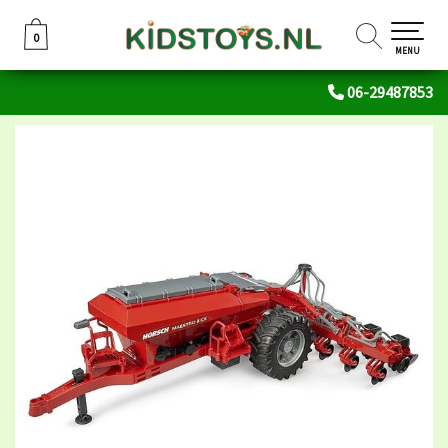
0
0
MENU
06-29487853