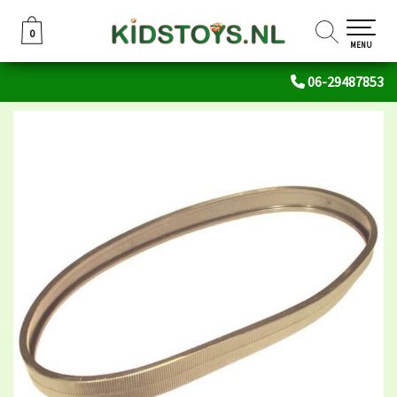
0
0
MENU
06-29487853