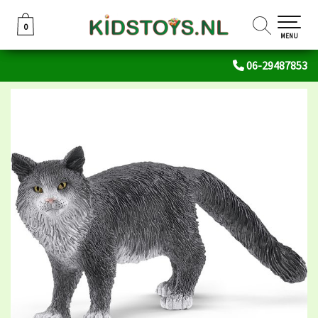
0
0
MENU
06-29487853